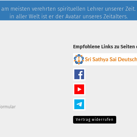
 am meisten verehrten spirituellen Lehrer unserer Zeit
in aller Welt ist er der Avatar unseres Zeitalters.
Empfohlene Links zu Seiten
formular
Vertrag widerrufen