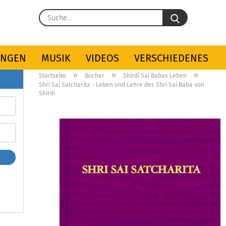
Suche...
UNGEN
MUSIK
VIDEOS
VERSCHIEDENES
»
»
»
Startseite
Bücher
Shirdi Sai Babas Leben
Shri Sai Satcharita - Leben und Lehre des Shri Sai Baba von
Shirdi