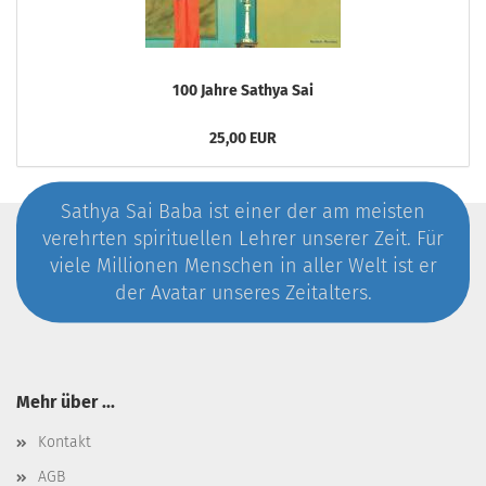
100 Jahre Sathya Sai
25,00 EUR
Sathya Sai Baba ist einer der am meisten
verehrten spirituellen Lehrer unserer Zeit. Für
viele Millionen Menschen in aller Welt ist er
der Avatar unseres Zeitalters.
Mehr über ...
Kontakt
AGB