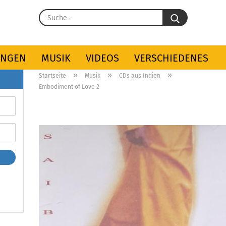
Suche...
UNGEN
MUSIK
VIDEOS
VERSCHIEDENES
»
»
»
Startseite
Musik
CDs aus Indien
Embodiment of Love 2