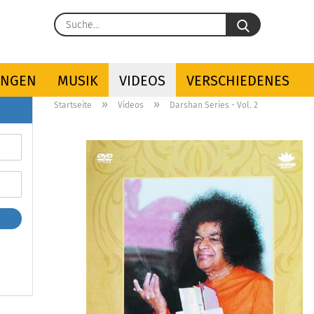
Suche...
UNGEN
MUSIK
VIDEOS
VERSCHIEDENES
»
»
Startseite
Videos
Darshan Series - Vol. 2